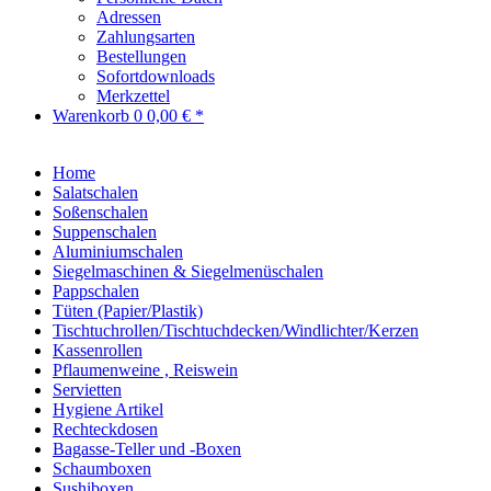
Adressen
Zahlungsarten
Bestellungen
Sofortdownloads
Merkzettel
Warenkorb
0
0,00 € *
Home
Salatschalen
Soßenschalen
Suppenschalen
Aluminiumschalen
Siegelmaschinen & Siegelmenüschalen
Pappschalen
Tüten (Papier/Plastik)
Tischtuchrollen/Tischtuchdecken/Windlichter/Kerzen
Kassenrollen
Pflaumenweine , Reiswein
Servietten
Hygiene Artikel
Rechteckdosen
Bagasse-Teller und -Boxen
Schaumboxen
Sushiboxen