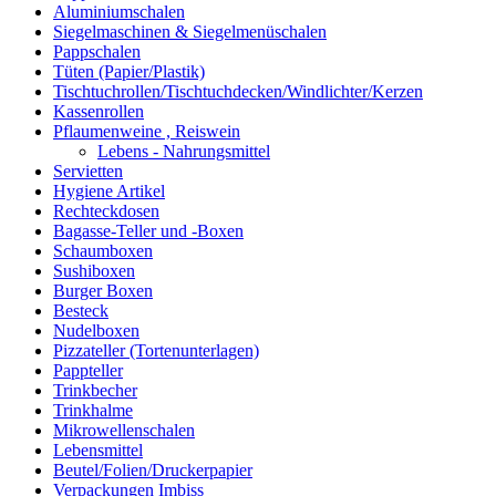
Aluminiumschalen
Siegelmaschinen & Siegelmenüschalen
Pappschalen
Tüten (Papier/Plastik)
Tischtuchrollen/Tischtuchdecken/Windlichter/Kerzen
Kassenrollen
Pflaumenweine , Reiswein
Lebens - Nahrungsmittel
Servietten
Hygiene Artikel
Rechteckdosen
Bagasse-Teller und -Boxen
Schaumboxen
Sushiboxen
Burger Boxen
Besteck
Nudelboxen
Pizzateller (Tortenunterlagen)
Pappteller
Trinkbecher
Trinkhalme
Mikrowellenschalen
Lebensmittel
Beutel/Folien/Druckerpapier
Verpackungen Imbiss